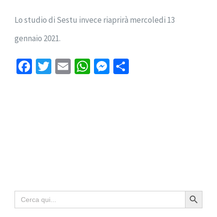
Lo studio di Sestu invece riaprirà mercoledi 13
gennaio 2021.
Facebook
Twitter
Email
WhatsApp
Messenger
Condividi
Search Button
Search
for: