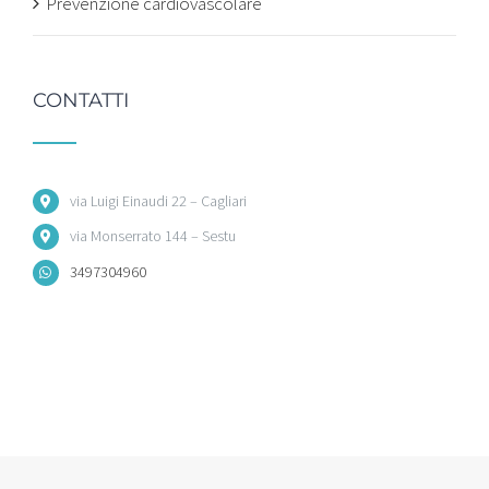
Prevenzione cardiovascolare
CONTATTI
via Luigi Einaudi 22 – Cagliari
via Monserrato 144 – Sestu
3497304960