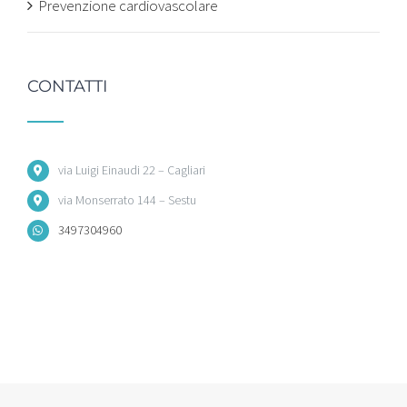
Prevenzione cardiovascolare
CONTATTI
via Luigi Einaudi 22 – Cagliari
via Monserrato 144 – Sestu
3497304960