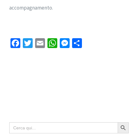
accompagnamento.
Facebook
Twitter
Email
WhatsApp
Messenger
Condividi
Search Button
Search
for: