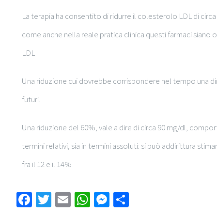
La terapia ha consentito di ridurre il colesterolo LDL di ci
come anche nella reale pratica clinica questi farmaci siano o
LDL
Una riduzione cui dovrebbe corrispondere nel tempo una dimi
futuri.
Una riduzione del 60%, vale a dire di circa 90 mg/dl, comport
termini relativi, sia in termini assoluti: si può addirittura sti
fra il 12 e il 14%
Facebook
Twitter
Email
WhatsApp
Messenger
Condividi