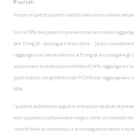
Risultati
Proprio in questi pazienti i risultati della ricerca erano delude
Solo il 39% dei pazienti in prevenzione secondaria raggiungeva
dire 70 mg/dl – prosegue il ricercatore -. Se poi consideriam
raggiungeva un valore inferiore ai 55 mg/dl. A conseguire gli 
assumevano la statina più ezetimibe (il 54% raggiungeva il ta
quelli trattati con gli inibitori del PCSK9 che raggiungevano i
58%.
I pazienti andrebbero seguiti in ambulatori dedicati di prev
aiuti i pazienti a comprendere meglio come la continuità tera
corretti livelli di colesterolo e di conseguenza ridurre il rischio