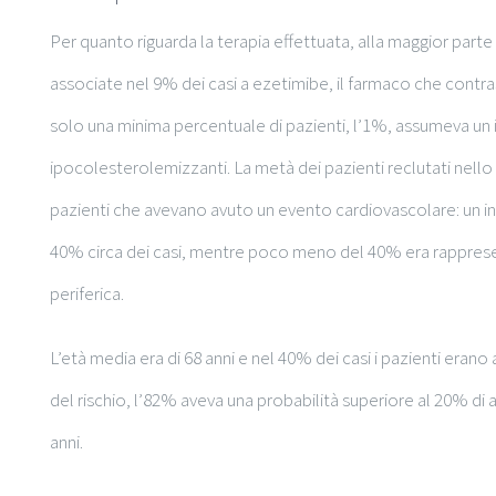
Per quanto riguarda la terapia effettuata, alla maggior parte 
associate nel 9% dei casi a ezetimibe, il farmaco che contr
solo una minima percentuale di pazienti, l’1%, assumeva un i
ipocolesterolemizzanti. La metà dei pazienti reclutati nello st
pazienti che avevano avuto un evento cardiovascolare: un inf
40% circa dei casi, mentre poco meno del 40% era rappresen
periferica.
L’età media era di 68 anni e nel 40% dei casi i pazienti erano 
del rischio, l’82% aveva una probabilità superiore al 20% d
anni.