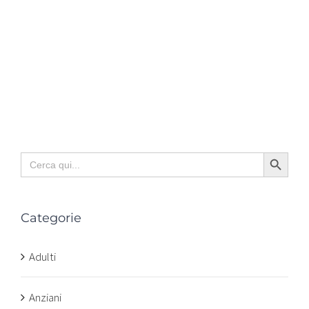
Search Button
Search
for:
Categorie
Adulti
Anziani