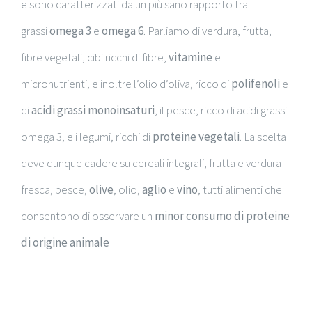
e sono caratterizzati da un più sano rapporto tra
grassi
omega 3
e
omega 6
. Parliamo di verdura, frutta,
fibre vegetali, cibi ricchi di fibre,
vitamine
e
micronutrienti, e inoltre l’olio d’oliva, ricco di
polifenoli
e
di
acidi grassi monoinsaturi
, il pesce, ricco di acidi grassi
omega 3, e i legumi, ricchi di
proteine vegetali
. La scelta
deve dunque cadere su cereali integrali, frutta e verdura
fresca, pesce,
olive
, olio,
aglio
e
vino
, tutti alimenti che
consentono di osservare un
minor consumo di proteine
di origine animale