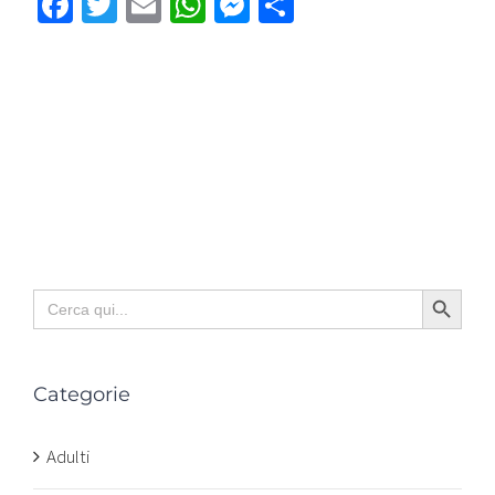
Facebook
Twitter
Email
WhatsApp
Messenger
Condividi
Search Button
Search
for:
Categorie
Adulti