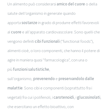
Un alimento può considerarsi
amico del cuore
o della
salute dell’organismo in generale quando
apporta
sostanze
in grado di produrre effetti favorevoli
al
cuore
e all’apparato cardiovascolare. Sono quelli che
vengono definiti
cibi funzionali
(“functional foods”),
alimenti cioè, o loro componenti, che hanno il potere di
agire in maniera quasi “farmacologica”, con una o
più
funzioni salutistiche
,
sull’organismo,
prevenendo
e
preservandolo dalle
malattie
. Sono cibi e componenti (soprattutto fra i
vegetali) fra cui i polifenoli, i
carotenoidi
, i
glucosinolati
,
che esercitano un effetto bioattivo, con