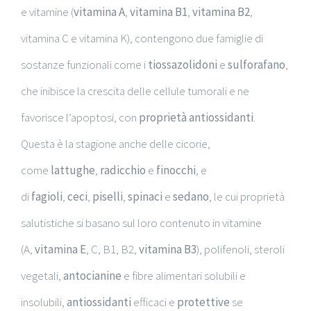
e vitamine (
vitamina A
,
vitamina B1
,
vitamina B2
,
vitamina C e vitamina K), contengono due famiglie di
sostanze funzionali come i
tiossazolidoni
e
sulforafano
,
che inibisce la crescita delle cellule tumorali e ne
favorisce l’apoptosi, con
proprietà antiossidanti
.
Questa è la stagione anche delle cicorie,
come
lattughe
,
radicchio
e
finocchi
, e
di
fagioli
,
ceci
,
piselli
,
spinaci
e
sedano
, le cui proprietà
salutistiche si basano sul loro contenuto in vitamine
(A,
vitamina E
, C, B1, B2,
vitamina B3
), polifenoli, steroli
vegetali,
antocianine
e fibre alimentari solubili e
insolubili,
antiossidanti
efficaci e
protettive
se