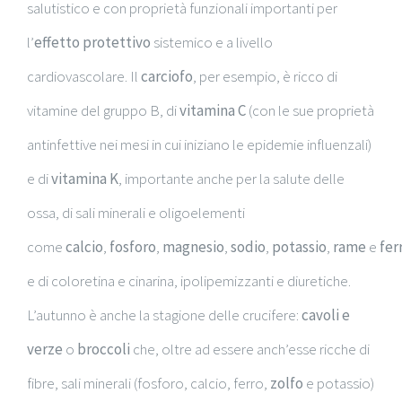
salutistico e con proprietà funzionali importanti per
l’
effetto protettivo
sistemico e a livello
cardiovascolare. Il
carciofo
, per esempio, è ricco di
vitamine del gruppo B, di
vitamina C
(con le sue proprietà
antinfettive nei mesi in cui iniziano le epidemie influenzali)
e di
vitamina K
, importante anche per la salute delle
ossa, di sali minerali e oligoelementi
come
calcio
,
fosforo
,
magnesio
,
sodio
,
potassio
,
rame
e
fer
e di coloretina e cinarina, ipolipemizzanti e diuretiche.
L’autunno è anche la stagione delle crucifere:
cavoli e
verze
o
broccoli
che, oltre ad essere anch’esse ricche di
fibre, sali minerali (fosforo, calcio, ferro,
zolfo
e potassio)