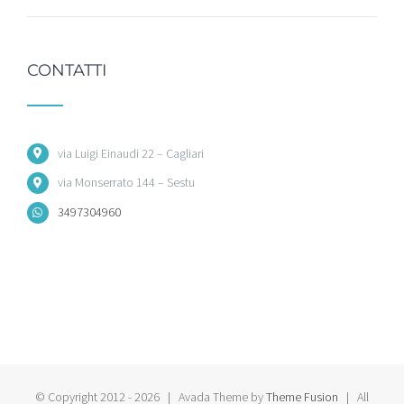
CONTATTI
via Luigi Einaudi 22 – Cagliari
via Monserrato 144 – Sestu
3497304960
© Copyright 2012 -
2026 | Avada Theme by
Theme Fusion
| All