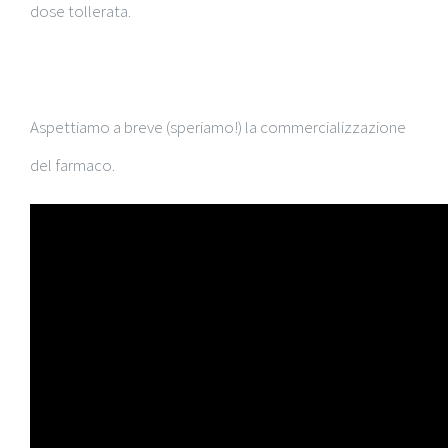
dose tollerata.
Aspettiamo a breve (speriamo!) la commercializzazione
del farmaco.