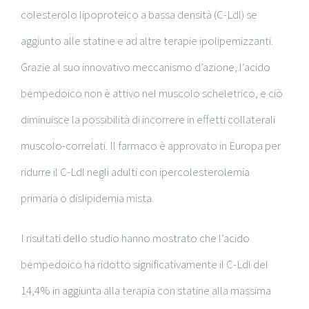
colesterolo lipoproteico a bassa densità (C-Ldl) se
aggiunto alle statine e ad altre terapie ipolipemizzanti.
Grazie al suo innovativo meccanismo d’azione, l’acido
bempedoico non è attivo nel muscolo scheletrico, e ciò
diminuisce la possibilità di incorrere in effetti collaterali
muscolo-correlati. Il farmaco è approvato in Europa per
ridurre il C-Ldl negli adulti con ipercolesterolemia
primaria o dislipidemia mista.
I risultati dello studio hanno mostrato che l’acido
bempedoico ha ridotto significativamente il C-Ldl del
14,4% in aggiunta alla terapia con statine alla massima