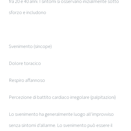
fra 20 e 40 anni. I sintomi si osservano inizialmente sotto
sforzo e includono
Svenimento (sincope)
Dolore toracico
Respiro affannoso
Percezione di battito cardiaco irregolare (palpitazioni)
Lo svenimento ha generalmente luogo all’improvviso
senza sintomi d’allarme. Lo svenimento può essere il