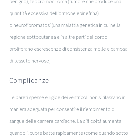
benigno), feocromocitoma (tumore che produce una
quantità eccessiva dell’ormone
epinefrina
)
o neurofibromatosi (una malattia genetica in cui nella
regione sottocutanea e in altre parti del corpo
proliferano escrescenze di consistenza molle e carnosa
di tessuto nervoso).
Complicanze
Le pareti spesse e rigide dei ventricoli non si rilassano in
maniera adeguata per consentire il riempimento di
sangue delle camere cardiache. La difficoltà aumenta
quando il cuore batte rapidamente (come quando sotto