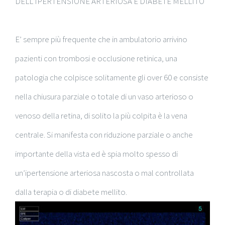
DELL’IPERTENSIONE ARTERIOSA E DIABETE MELLITO
E’ sempre più frequente che in ambulatorio arrivino
pazienti con trombosi e occlusione retinica, una
patologia che colpisce solitamente gli over 60 e consiste
nella chiusura parziale o totale di un vaso arterioso o
venoso della retina, di solito la più colpita è la vena
centrale. Si manifesta con riduzione parziale o anche
importante della vista ed è spia molto spesso di
un’ipertensione arteriosa nascosta o mal controllata
dalla terapia o di diabete mellito.